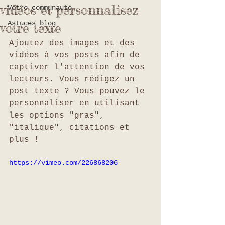
vidéos et personnalisez
Votre communauté
Astuces blog
votre texte
Ajoutez des images et des 
vidéos à vos posts afin de 
captiver l'attention de vos 
lecteurs. Vous rédigez un 
post texte ? Vous pouvez le 
personnaliser en utilisant 
les options "gras", 
"italique", citations et 
plus !
https://vimeo.com/226868206